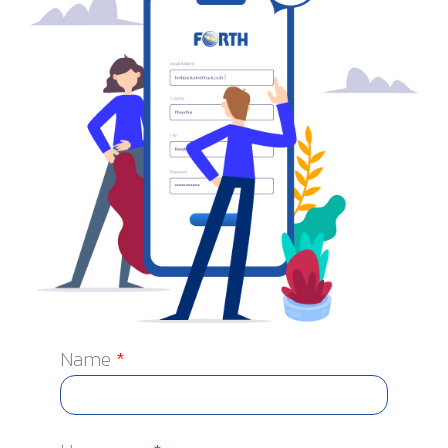
Name
*