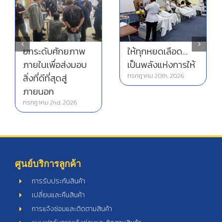
ภายใ
สิ่งที่
การฝึกซ้อมอพยพ
ภาย
หนีไฟ ประจำปี 2569
กรกฎา
ห้ทุกหยดเลือด…
กรกฎาคม 13th, 2026
ป็นพลังแห่งการให้
รกฎาคม 20th, 2026
ศูนย์บริการลูกค้า
การรับประกันสินค้า
เปลี่ยนและคืนสินค้า
การแจ้งซ่อมและติดตามสินค้า
แบบฟอร์มการแจ้งซ่อมและติดตามสินค้า
แบบฟอร์มขอเปลี่ยนหรือคืนสินค้า