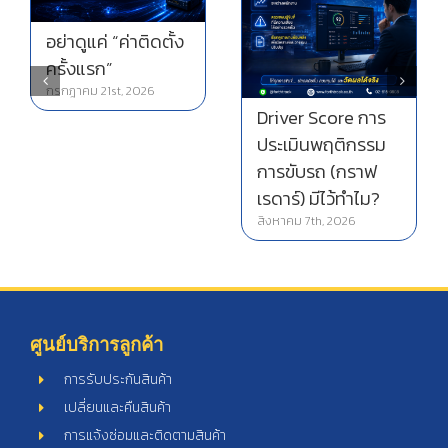
อย่าดูแค่ “ค่าติดตั้ง
ครั้งแรก”
กรกฎาคม 21st, 2026
Driver Score การ
ก
ประเมินพฤติกรรม
ห
การขับรถ (กราฟ
อ
เรดาร์) มีไว้ทำไม?
สี
สิงหาคม 7th, 2026
กร
ศูนย์บริการลูกค้า
การรับประกันสินค้า
เปลี่ยนและคืนสินค้า
การแจ้งซ่อมและติดตามสินค้า