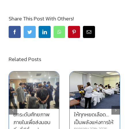
Share This Post With Others!
Related Posts
ย
ภ
สิ
การฝึกซ้อมอพยพ
ภ
หนีไฟ ประจำปี 2569
ก
ให้ทุกหยดเลือด…
กรกฎาคม 13th, 2026
เป็นพลังแห่งการให้
กรกฎาคม 20th, 2026