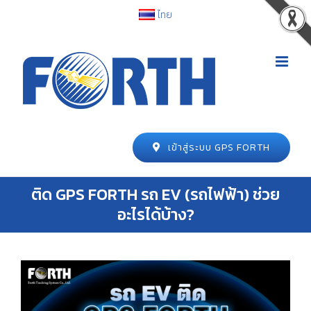
ไทย
เข้าสู่ระบบ GPS FORTH
ติด GPS FORTH รถ EV (รถไฟฟ้า) ช่วย
อะไรได้บ้าง?