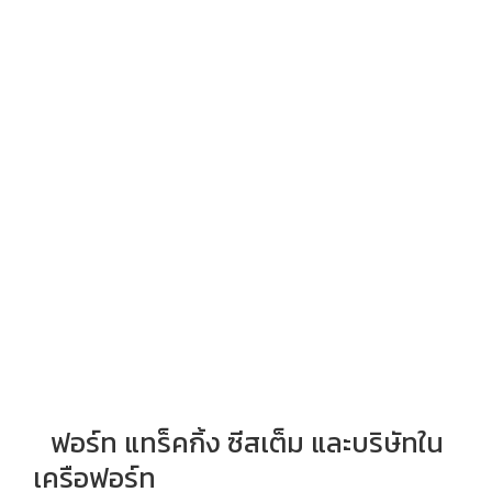
ฟอร์ท แทร็คกิ้ง ซีสเต็ม และบริษัทใน
เครือฟอร์ท