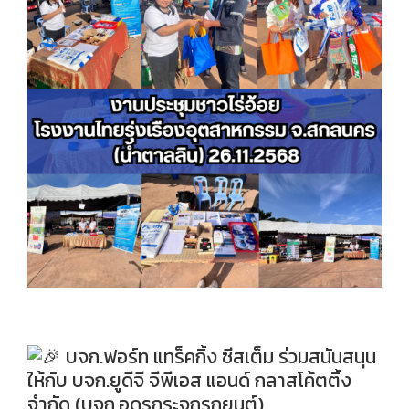
บจก.ฟอร์ท แทร็คกิ้ง ซีสเต็ม ร่วมสนันสนุน
ให้กับ บจก.ยูดีจี จีพีเอส แอนด์ กลาสโค้ตติ้ง
จำกัด (บจก.อุดรกระจกรถยนต์)