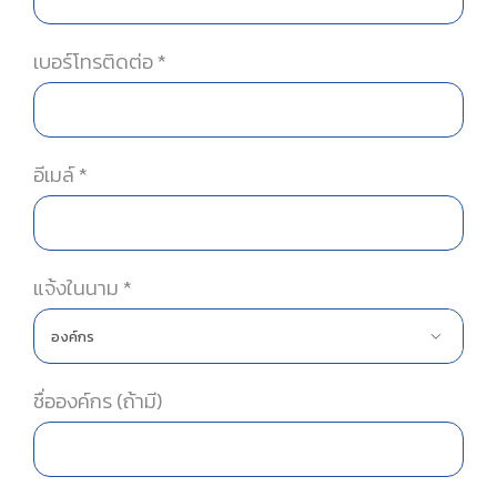
เบอร์โทรติดต่อ *
อีเมล์ *
แจ้งในนาม *

ชื่อองค์กร (ถ้ามี)