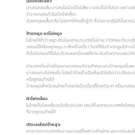
ไม่เปิดไฟเลี้ยว
บางคนหลงลืม บางคนไม่เปิดเป็นนิสัย บางคนตั้งใจไม่เปิด เพราะเคยพบ
ว่าง หลายคนจึงไม่เปิดไฟเลี้ยว
ด้วยเหตุผลสั้นๆ คือ ไม่อยากให้คนอื่นรู้ตัว ซึ่งในทางปฏิบัตินั้นคว
ป้ายหยุด แต่ไม่หยุด
ในไทยใช้คำว่า หยุด ส่วนในหลายประเทศเป็นป้าย STOPและต้องปฏิบัต
รถยนต์ให้ล้อหยุดหมุน จะสักครึ่งหรือ 1 วินาทีก็ยังดี หากดูแล้วทางโ
ถึงไม่มีรถยนต์อื่นในบริเวณแยกนั้นเลยก็ตาม นับเป็นความปลอดภั
น่าแปลกที่คนไทยไม่เคยจอดรถยนต์ตามกำหนดของป้ายหยุดนี้เลย บางคน
บางคนแทบไม่เคยเห็น ไม่สนใจป้ายนี้ หรือเห็นแล้วไม่คิดว่าจะต้
หรือถูกชนท้ายได้
ป้ายหยุดสำหรับคนไทยจึงกลายเป็นเรื่องที่ไกลตัวมาก หรือบางคน
ฝ่าไฟเหลือง
ในไทยเห็นไฟเหลืองแล้วต้องเร่งส่ง ขณะที่ในหลายประเทศคือไฟหยุด 
ก็อาจถูกชนท้ายได้
เปิดเลนใหม่ซ้ายสุด
หากการจราจรติดขัดมา และถนนมีไหล่ทางด้านซ้าย พอจะเปิดเลนใหม่ได้