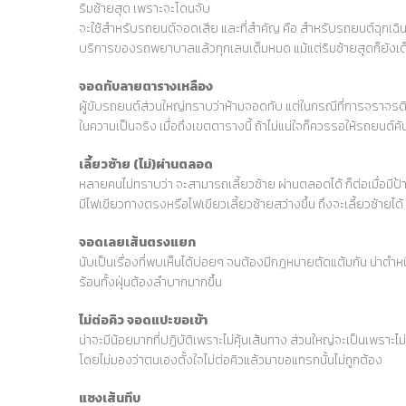
ริมซ้ายสุด เพราะจะโดนจับ
จะใช้สำหรับรถยนต์จอดเสีย และที่สำคัญ คือ สำหรับรถยนต์ฉุกเฉิน เ
บริการของรถพยาบาลแล้วทุกเลนเต็มหมด แม้แต่ริมซ้ายสุดก็ยังเต
จอดทับลายตารางเหลือง
ผู้ขับรถยนต์ส่วนใหญ่ทราบว่าห้ามจอดทับ แต่ในกรณีที่การจราจร
ในความเป็นจริง เมื่อถึงเขตตารางนี้ ถ้าไม่แน่ใจก็ควรรอให้รถยนต
เลี้ยวซ้าย (ไม่)ผ่านตลอด
หลายคนไม่ทราบว่า จะสามารถเลี้ยวซ้าย ผ่านตลอดได้ ก็ต่อเมื่อมี
มีไฟเขียวทางตรงหรือไฟเขียวเลี้ยวซ้ายสว่างขึ้น ถึงจะเลี้ยวซ้ายได้
จอดเลยเส้นตรงแยก
นับเป็นเรื่องที่พบเห็นได้บ่อยๆ จนต้องมีกฎหมายตัดแต้มกัน น่าตำ
ร้อนทั้งฝุ่นต้องลำบากมากขึ้น
ไม่ต่อคิว จอดแปะขอเข้า
น่าจะมีน้อยมากที่ปฏิบัติเพราะไม่คุ้นเส้นทาง ส่วนใหญ่จะเป็นเพราะไ
โดยไม่มองว่าตนเองตั้งใจไม่ต่อคิวแล้วมาขอแทรกนั้นไม่ถูกต้อง
แซงเส้นทึบ