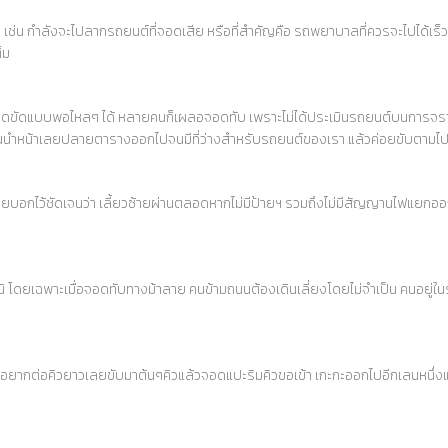
ช่น กำลังจะไปลากรถยนต์ที่จอดเสีย หรือที่สำคัญคือ รถพยาบาลที่ควรจะไปได้เร็วที่ส
็ม
ติดขัดแบบพอไหลๆ ได้ หลายคนก็เผลอจอดทับ เพราะไม่ได้ประเมินรถยนต์บนการจราจร
์คันนำหน้าเลยปลายตารางออกไปจนมีที่ว่างสำหรับรถยนต์ของเรา แล้วค่อยขับตามไป ไม
ป้ายบอกไว้ชัดเจนว่า เลี้ยวซ้ายผ่านตลอดหากไม่มีป้ายฯ รวมถึงไม่มีสัญญานไฟแยกอ
หนิ โดยเฉพาะเมื่อจอดทับทางม้าลาย คนข้ามถนนต้องเดินเลี่ยงโดยไม่จำเป็น คนอยู่ใ
ม่อยากต่อคิวยาวเลยขับมาต้นๆคิวแล้วจอดแปะริมคิวขอเข้า เกะกะออกไปอีกเลนหนึ่งแล้วก