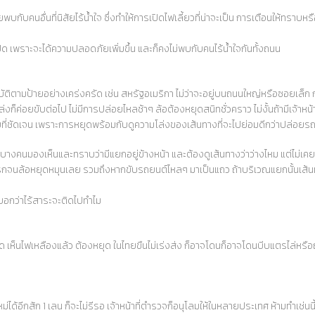
กับคนอื่นที่นิสัยไร้น้ำใจ ซึ่งทำให้การเปิดไฟเลี้ยวที่น่าจะเป็น การเตือนให้ทราบหร
รเปิด เพราะจะได้ความปลอดภัยเพิ่มขึ้น และก็คงไม่พบกับคนไร้น้ำใจกันทั้งถนน
ิตามป้ายอย่างเคร่งครัด เช่น สหรัฐอเมริกา ไม่ว่าจะอยู่บนถนนใหญ่หรือซอยเล็ก กลา
ล่งก็ค่อยขับต่อไป ไม่มีการปล่อยไหลช้าๆ ล้อต้องหยุดสนิทชั่วคราว ไม่งั้นถ้ามีเจ้าหน้
ยที่ชัดเจน เพราะการหยุดพร้อมกับดูความโล่งของเส้นทางที่จะไปย่อมดีกว่าปล่อย
มองเห็นและทราบว่ามีแยกอยู่ข้างหน้า และต้องดูเส้นทางว่าว่างไหม แต่ไม่เคยคิดจะ
องเบรกจนล้อหยุดหมุนเลย รวมถึงหากขับรถยนต์ไหลๆ มาเป็นแถว ถ้าบริเวณแยกนั้นเส
บอกว่าไร้สาระจะติดไปทำไม
เห็นไฟเหลืองแล้ว ต้องหยุด ในไทยขืนไม่เร่งส่ง ก็อาจโดนก็อาจโดนบีบแตรไล่หรือถูก
อีกสัก 1 เลน ก็จะไม่รีรอ เจ้าหน้าที่ตำรวจก็อนุโลมให้ในหลายประเทศ ห้ามทำเช่นนี