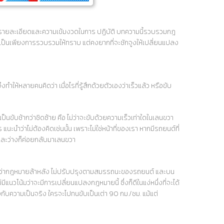
ี่รายละเอียดและความเข้มงวดในการ ปฏิบัติ บทความนี้รวบรวมกฎ
ดเป็นเพียงการรวบรวมให้ทราบ แต่คงยากที่จะชักจูงให้เปลี่ยนแปลง
ห้หลายคนคิดว่า เมื่อไรที่รู้สึกด้วยตัวเองว่าเร็วแล้ว หรือขับ
เป็นขับช้ากว่าชิดซ้าย คือ ไม่ว่าจะขับด้วยความเร็วเท่าใดในเลนขวา
นะนำว่าไม่ต้องคิดเช่นนั้น เพราะไม่ใช่หน้าที่ของเรา หากมีรถยนต์ที่
ไปและว่างก็ค่อยกลับมาเลนขวา
่มองว่ากฎหมายล้าหลัง ไม่ปรับปรุงตามสมรรถนะของรถยนต์ และบน
ีแนวโน้มว่าจะมีการเปลี่ยนแปลงกฎหมายนี้ ซึ่งก็ดีในแง่หนึ่งที่จะได้
งกับความเป็นจริง ใครจะไปทนขับเป็นเต่า 90 กม./ชม. แม้แต่