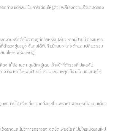
ือขอทาง แต่กลับเป็นการเตือนให้รู้ตัวและก็เร่งความเร็วมาปิดช่อง
งวันหรือดึกไม่ว่าจะดูคึกคักหรือเปลี่ยว หากมีป้ายนี้ ต้องเบรก
าที่ตำรวจซุ่มอยู่จะจับกุมได้ทันที แม้ถนนจะโล่ง ดึกและเปลี่ยว รวม
รถยนต์ไหลๆพร้อมกับดู
ให้้ล้อหยุด หมุนสักครู่เลย เจ้าหน้าที่ตำรวจก็ไม่เคยจับ
้นทางว่าง หากใครพบป้ายนี้แล้วเบรกจนหยุด ก็อาจโดนบีบแตรไล่
ชนท้ายได้ เรื่องนี้คงยากที่จะแก้ไข เพราะถ้าพิสดารทำอยู่คนเดียว
้เด็ดขาดและไม่ว่าการจราจรจะติดขัดเพียงไร ก็ไม่มีใครเปิดเลนใหม่