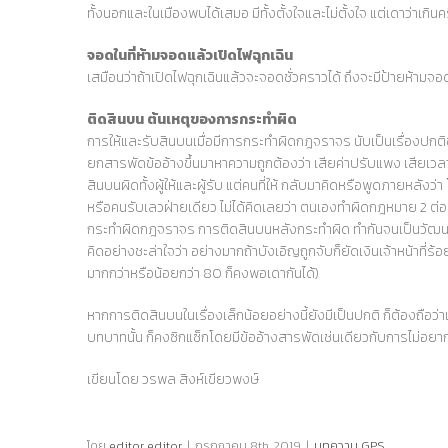
ทั้งนอกและในเมืองพบได้เสมอ มีทั้งตั้งใจและไม่ตั้งใจ แต่เดาว่าเกิน
จอดในที่ห้ามจอดแล้วเปิดไฟฉุกเฉิน
เสมือนว่าถ้าเปิดไฟฉุกเฉินแล้วจะจอดชั่วคราวได้ ถึงจะมีป้ายห้าม
ติดสินบน ต้นเหตุของการกระทำผิด
การให้และรับสินบนเมื่อมีการกระทำผิดกฎจราจร นับเป็นเรื่องปก
ยกสารพัดข้ออ้างขึ้นมาหาความถูกต้องว่า เสียค่าปรับแพง เสียเวลา
สินบนผิดทั้งผู้ให้และผู้รับ แต่คนที่ให้ กลับมาคิดหรือพูดภายหลังว่า
หรือคนรับเลวฝ่ายเดียว ไม่ได้คิดเลยว่า ตนเองทำผิดกฎหมาย 2 ต่อ ค
กระทำผิดกฎจราจร การติดสินบนหลังกระทำผิด ทำกันจนเป็นวัฒนธร
คิดอย่างชะล่าใจว่า อย่างมากถ้าบังเอิญถูกจับก็ยัดเงินเจ้าหน้าท
มากกว่าหรือน้อยกว่า 80 ก็คงพอเดากันได้)
หากการติดสินบนในเรื่องเล็กน้อยอย่างนี้ยังมีเป็นปกติ ก็ต้องถือว
บทบาทนั้น ก็คงซิกแซ็กโดยมีข้ออ้างสารพัดเช่นเดียวกับการไม่อย
เขียนโดย วรพล สิงห์เขียวพงษ์
โดย
editor editor
|
กรกฎาคม 8th, 2019
|
บทความ GPS