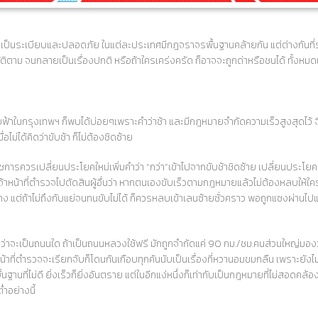
างเป็นระเบียบและปลอดภัย ในแต่ละประเทศมีกฎจราจรพื้นฐานคล้ายกัน แต่ต่างกันท
ตาม จนกลายเป็นเรื่องปกติ หรือถ้าใครเคร่งครัด ก็อาจจะถูกด่าหรือชนได้ ทั้งหม
าในกรุงเทพฯ ก็พบได้บ่อยๆเพราะคำว่าช้า และมีกฎหมายจำกัดความเร็วสูงสุดไว้ จึงทำใ
อไม่ได้คิดว่าขับช้า ก็ไม่ต้องชิดซ้าย
อราชการควรเปลี่ยนประโยคใหม่เพิ่มคำว่า “กว่า”เข้าไปจากขับช้าชิดซ้าย เปลี่ยนประโยค
เจ้าหน้าที่ตำรวจไปตัดสินผู้อื่นว่า หากตนเองขับเร็วตามกฎหมายแล้วไม่ต้องหลบให้ใคร แ
บ้าง แต่ถ้าไม่ถึงกับแย่จนทนขับไม่ได้ ก็ควรหลบเข้าเลนซ้ายชั่วคราว พอถูกแซงผ่าน
ต่ว่าจะเป็นถนนใด ถ้าเป็นถนนหลวงใช้ฟรี มักถูกจำกัดแค่ 90 กม./ชม.คนส่วนใหญ
้าที่ตำรวจจะเรียกจับก็โดนกันเกือบทุกคันนับเป็นเรื่องที่หวานอมขมกลืน เพราะยังไม่ม
ี่ไม่ดี ยิ่งเร็วก็ยิ่งอันตราย แต่ในอีกแง่หนึ่งก็เท่ากับเป็นกฎหมายที่ไม่สอดคล้อ
ำอย่างนี้