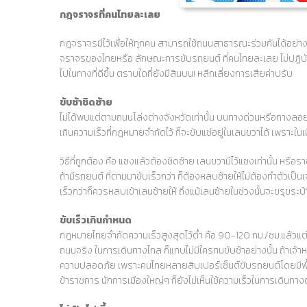
กฎจราจรที่คนไทยละเลย
กฎจราจรมีไว้เพื่อให้ทุกคน สามารถใช้ถนนสาธารณะร่วมกันได้อย่
จราจรของไทยหรือ ลักษณะการขับรถยนต์ ที่คนไทยละเลย ไม่ปฏิบัติ
ไปในทางที่ดีขึ้น ตราบใดที่ยังมีสินบน! หลีกเลี่ยงการเสียค่าปรับ
ขับช้าชิดซ้าย
ไม่ได้พบแต่ตามถนนโล่งต่างจังหวัดเท่านั้น บนทางด่วนหรือทางลอยฟ้
เกินความเร็วที่กฎหมายจำกัดไว้ ก็จะขับแช่อยู่ในเลนขวาได้ เพราะในเมื่
วิธีที่ถูกต้อง คือ แซงแล้วต้องชิดซ้าย เลนขวามีไว้แซงเท่านั้น หรื
ถ้ามีรถยนต์ ที่ตามมาขับเร็วกว่า ก็ต้องหลบซ้ายให้ไม่ต้องทำตัวเป็น
เร็วกว่าก็ควรหลบเข้าเลนซ้ายให้ ถึงแม้เลนซ้ายในช่วงนั้นจะขรุขระ
ขับเร็วเกินกำหนด
กฎหมายไทยจำกัดความเร็วสูงสุดไว้ต่ำ คือ 90-120 กม./ชม.แล้วแ
ถนนจริง ในการเดินทางไกล ก็แทบไม่มีใครทนขับช้าอย่างนั้น ถ้าเจ้าหน
ความปลอดภัย เพราะคนไทยหลายสิบเปอร์เซ็นต์ขับรถยนต์โดยมีพื้นฐานท
ข้าราชการ นักการเมืองใหญ่ๆ ก็ยังไม่เห็นใช้ความเร็วในการเดินทางต่