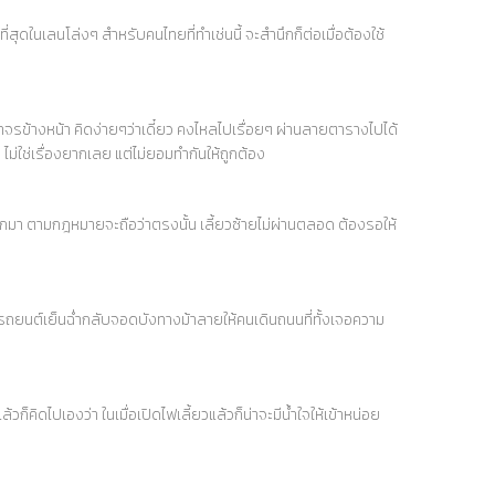
ุดในเลนโล่งๆ สำหรับคนไทยที่ทำเช่นนี้ จะสำนึกก็ต่อเมื่อต้องใช้
ข้างหน้า คิดง่ายๆว่าเดี๋ยว คงไหลไปเรื่อยๆ ผ่านลายตารางไปได้
่ใช่เรื่องยากเลย แต่ไม่ยอมทำกันให้ถูกต้อง
อกมา ตามกฎหมายจะถือว่าตรงนั้น เลี้ยวซ้ายไม่ผ่านตลอด ต้องรอให้
นรถยนต์เย็นฉ่ำกลับจอดบังทางม้าลายให้คนเดินถนนที่ทั้งเจอความ
็คิดไปเองว่า ในเมื่อเปิดไฟเลี้ยวแล้วก็น่าจะมีน้ำใจให้เข้าหน่อย