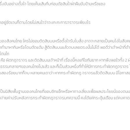
ครึ่งขับอย่างตั้งใจ โดยเห็นเส้นทึบก่อนตัอสินใจฝ่าฝืนขับข้ามหรือแซง
จอดอยู่ชัดเจนก็ตามโดยไม่สนใจว่าจะเกะกะการจราจรเพียงไร
ติของสังคมไทย ใครไม่ยอมติดสินบนหรือตั้งใจรับใบสั่ง อาจจะกลายเป็นคนโง่ในสั
ทำมาหากินหรือโดนตัดแต้ม สู้ติดสินบนแล้วจบเลยตรงนั้นไม่ได้ พอดีว่าเจ้าหน้าที่
 โดนไถ
ือ ผิดกฎจราจร และติดสินบนเจ้าหน้าที่ เรื่องนี้คงแก้ไขกันยาก หากพึงพอใจทั้ง 2 ฝ่
รมกลายๆของคนไทยไปแล้ว และก็เป็นส่วนหนึ่งที่ทำให้มีการกระทำผิดกฎจราจร โดย
ี่ร้อยสองร้อยบาทก็จบ หลายคนเดาว่า หากกระทำผิดกฎ จราจรแล้วติดสินบน มีโอกาสสำเร
่าเป็นนิสัยพื้นฐานของคนไทยที่ชอบซิกแซ็กหรือหาทางเลี่ยงเพื่อผลประโยชน์ของตนเอง
ากจ่ายค่าปรับหลังการกระทำผิดกฎจราจรบทความนี้ คงได้แค่กระตุ้นเตือน แต่คงคา