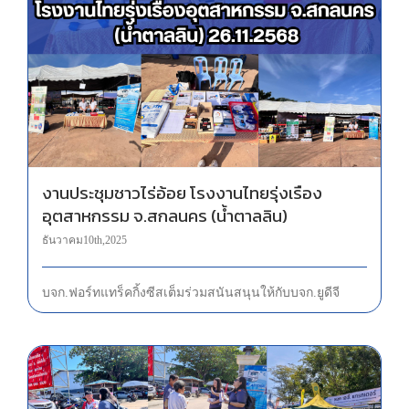
งานประชุมชาวไร่อ้อย โรงงานไทยรุ่งเรือง
อุตสาหกรรม จ.สกลนคร (น้ำตาลลิน)
ธันวาคม 10th, 2025
บจก.ฟอร์ท แทร็คกิ้ง ซีสเต็ม ร่วมสนันสนุนให้กับ บจก.ยูดีจี