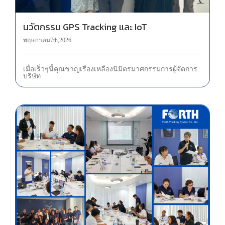
นวัตกรรม GPS Tracking และ IoT
พฤษภาคม 7th, 2026
เมื่อเร็วๆ นี้ คุณชาญเรือง เหลืองนิมิตรมาศ กรรมการผู้จัดการ
บริษัท
การอบรมเจ้าหน้าที่ความปลอดภัยในการทำงานระดับหัวหน้างาน (จป.หัวหน้างาน)