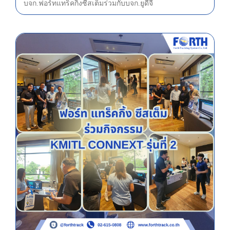
บจก.ฟอร์ท แทร็คกิ้ง ซีสเต็ม ร่วมกับบจก.ยูดีจี
ฟอร์ท แทร็คกิ้ง ซีสเต็ม ร่วมกิจกรรม KMITL CONNEXT รุ่นที่ 2