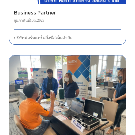
Business Partner
กุมภาพันธ์ 10th, 2023
บริษัท ฟอร์ท แทร็คกิ้ง ซีสเต็ม จำกัด
ออกบูธ งาน เปิดกล่องของขวัญเพื่อ SMEs ปี 2566 ณ สามย่านมิตรทาวน์ฮอลล์