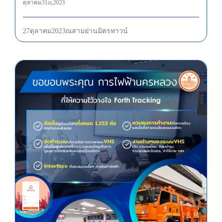
ตุลาคม 31st, 2023
27 ตุลาคม 2023 ณ สามย่าน มิตรทาวน์
ขอขอบพระคุณ “การไฟฟ้านครหลวง” ที่ไว้วางใจเลือกใช้ GPS FORTH