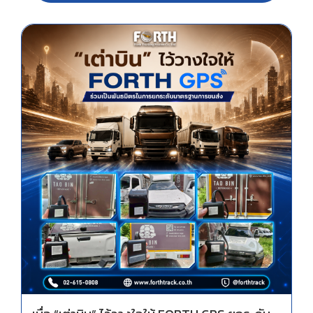
เมื่อ “เต่าบิน” ไว้วางใจให้ FORTH GPS ยกระดับระบบมาตรฐานการขนส่งอย่างมืออาชีพ