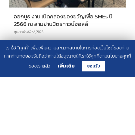
ออกบูธ งาน เปิดกล่องของขวัญเพื่อ SMEs ปี
2566 ณ สามย่านมิตรทาวน์ฮอลล์
กุมภาพันธ์ 2nd, 2023
เราใช้ “คุกกี้” เพื่อเพิ่มความสะดวกสบายในการท่องเว็บไซด์ของท่าน
วันที่ 31 มกราคม 2566
หากท่านกดยอมรับถือว่าท่านได้อนุญาตให้เราใช้คุกกี้ตามนโยบายคุกกี้
ของเราแล้ว
เพิ่มเติม
ยอมรับ
บันทึกข้อตกลงความร่วมมือ(MOU) กับ บริษัท เดอะฟินิกซ์ 999 แอสเซมบลี จำกัด