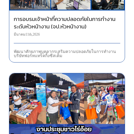
การอบรมเจ้าหน้าที่ความปลอดภัยในการทำงาน
ระดับหัวหน้างาน (จป.หัวหน้างาน)
มีนาคม 11th, 2026
พัฒนาศักยภาพบุคลากร เสริมความปลอดภัยในการทำงาน
บริษัท ฟอร์ท แทร็คกิ้ง ซีสเต็ม
งานประชุมชาวไร่อ้อย โรงงานไทยรุ่งเรืองอุตสาหกรรม จ.สกลนคร (น้ำตาลลิน)